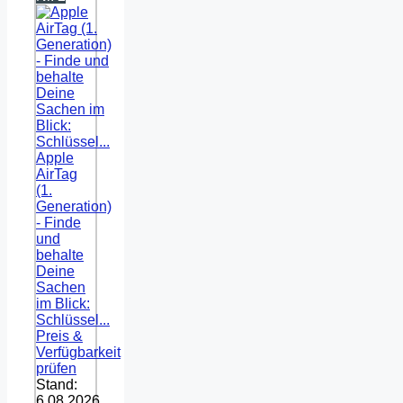
Apple
AirTag
(1.
Generation)
- Finde
und
behalte
Deine
Sachen
im Blick:
Schlüssel...
Preis &
Verfügbarkeit
prüfen
Stand:
6.08.2026