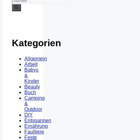
Kategorien
Allgemein
Arbeit
Babys
&
Kinder
Beauty
Buch
Camping
&
Outdoor
DIY
Entspannen
Ernährung
Faultiere
Feste