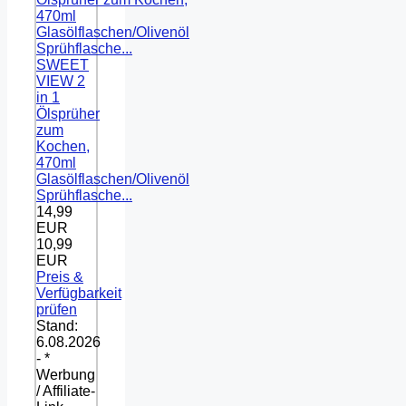
SWEET
VIEW 2
in 1
Ölsprüher
zum
Kochen,
470ml
Glasölflaschen/Olivenöl
Sprühflasche...
14,99
EUR
10,99
EUR
Preis &
Verfügbarkeit
prüfen
Stand:
6.08.2026
- *
Werbung
/ Affiliate-