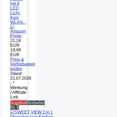
mit 8
LED
Licht,
Kein
WLAN...
21,24
EUR
19,99
EUR
Preis &
Verfügbarkeit
prüfen
Stand:
21.07.2026
- *
Werbung
/ Affiliate-
Link
Angebot
Bestseller
Nr. 6