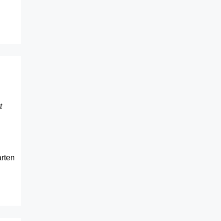
t
rten