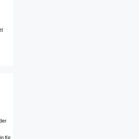
zt
der
n für