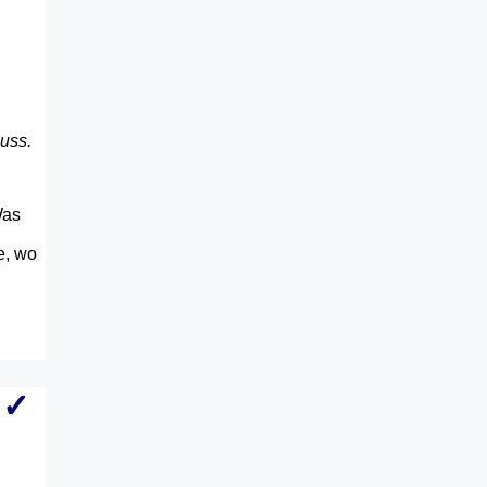
uss.
Was
e, wo
 ✓