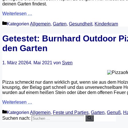
deinen Garten findest.
Weiterlesen …
Kategorien
Allgemein
,
Garten
,
Gesundheit
,
Kinderkram
Getestet: Burnhard Outdoor Pi
den Garten
1. März 2026
4. Mai 2021
von
Sven
Pizza schmeckt nur dann wirklich gut, wenn sie aus dem Holzo
knusprig, der Belag gart schnell und das unverwechselbare Ho
wurden auf einem heißen Stein oder über dem offenen Feuer
Weiterlesen …
Kategorien
Allgemein
,
Feste und Parties
,
Garten
,
Genuß
,
Ha
Suchen nach: