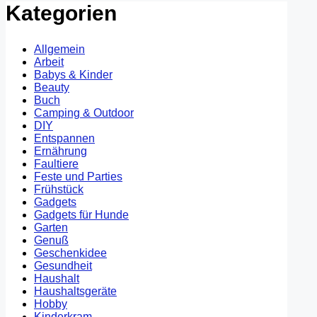
Kategorien
Allgemein
Arbeit
Babys & Kinder
Beauty
Buch
Camping & Outdoor
DIY
Entspannen
Ernährung
Faultiere
Feste und Parties
Frühstück
Gadgets
Gadgets für Hunde
Garten
Genuß
Geschenkidee
Gesundheit
Haushalt
Haushaltsgeräte
Hobby
Kinderkram