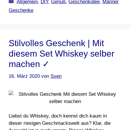
Kategorien
Allgemein
,
DIY
,
Genuß
,
Geschenkidee
,
Männer
Geschenke
Stilvolles Geschenk | Mit
diesem Set Whiskey selber
machen ✓
16. März 2020
von
Sven
Liebst du Whiskey, doch kennst dich kaum in
dieser riesigen Geschmackswelt aus? Klar, die