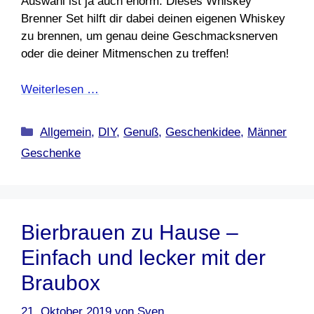
Auswahl ist ja auch enorm. Dieses Whiskey
Brenner Set hilft dir dabei deinen eigenen Whiskey
zu brennen, um genau deine Geschmacksnerven
oder die deiner Mitmenschen zu treffen!
Weiterlesen …
Kategorien
Allgemein
,
DIY
,
Genuß
,
Geschenkidee
,
Männer
Geschenke
Bierbrauen zu Hause –
Einfach und lecker mit der
Braubox
21. Oktober 2019
von
Sven