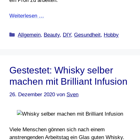
ein Profi zu arbeiten.
Weiterlesen …
Kategorien
Allgemein
,
Beauty
,
DIY
,
Gesundheit
,
Hobby
Gestestet: Whisky selber
machen mit Brilliant Infusion
26. Dezember 2020
von
Sven
Viele Menschen gönnen sich nach einem
anstrengenden Arbeitstag ein Glas guten Whisky.